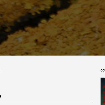
s
CO
e