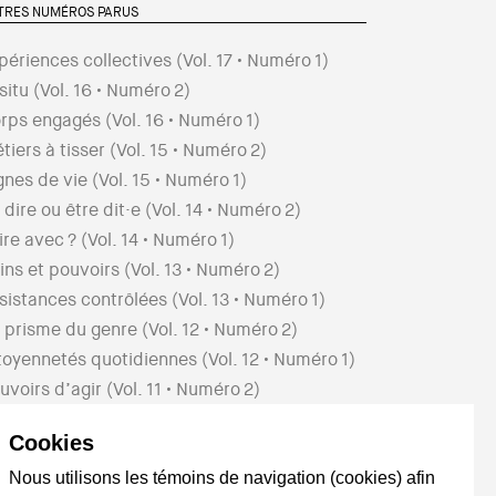
TRES NUMÉROS PARUS
périences collectives
(Vol.
17
• Numéro
1
)
 situ
(Vol.
16
• Numéro
2
)
rps engagés
(Vol.
16
• Numéro
1
)
tiers à tisser
(Vol.
15
• Numéro
2
)
gnes de vie
(Vol.
15
• Numéro
1
)
 dire ou être dit·e
(Vol.
14
• Numéro
2
)
ire avec ?
(Vol.
14
• Numéro
1
)
ins et pouvoirs
(Vol.
13
• Numéro
2
)
sistances contrôlées
(Vol.
13
• Numéro
1
)
 prisme du genre
(Vol.
12
• Numéro
2
)
toyennetés quotidiennes
(Vol.
12
• Numéro
1
)
uvoirs d’agir
(Vol.
11
• Numéro
2
)
paces pour être
(Vol.
11
• Numéro
1
)
Cookies
rtes de sortie
(Vol.
10
• Numéro
2
)
éativité citoyenne
(Vol.
10
• Numéro
1
)
Nous utilisons les témoins de navigation (cookies) afin