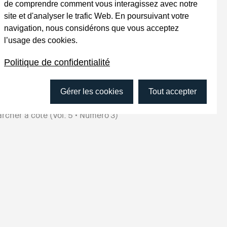
de comprendre comment vous interagissez avec notre
État social à la dérive
(Vol.
9
• Numéro
2
)
site et d'analyser le trafic Web. En poursuivant votre
rcours imposés, territoires d’entraide
(Vol.
9
navigation, nous considérons que vous acceptez
Numéro
1
)
l’usage des cookies.
ir les (in)égalités
(Vol.
8
• Numéro
2
)
roles citoyennes
(Vol.
7
• Numéro
2
)
Politique de confidentialité
rtir du cadre
(Vol.
7
• Numéro
1
)
tervenir à la source
(Vol.
6
• Numéro
2
)
Gérer les cookies
Tout accepter
llisions créatrices
(Vol.
6
• Numéro
1
)
rcher à côté
(Vol.
5
• Numéro
3
)
ux qu’on n’entend pas
(Vol.
5
• Numéro
2
)
tonomie et accompagnement – Histoires de
unes
(Vol.
5
• Numéro
1
)
 face de soi
(Vol.
4
• Numéro
4
)
ptures sociales et accès aux droits
(Vol.
4
•
uméro
3
)
ux de miroirs
(Vol.
4
• Numéro
2
)
roles et pouvoir
(Vol.
4
• Numéro
1
)