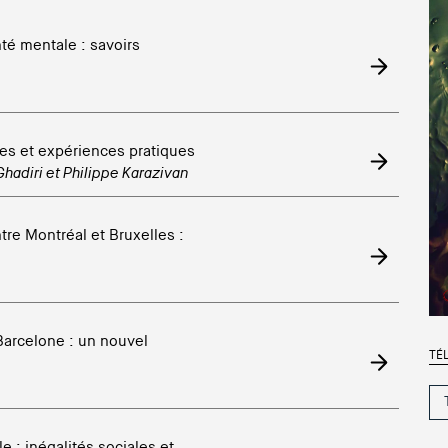
té mentale : savoirs
es et expériences pratiques
Ghadiri
et
Philippe Karazivan
re Montréal et Bruxelles :
Barcelone : un nouvel
TÉ
e : inégalités sociales et