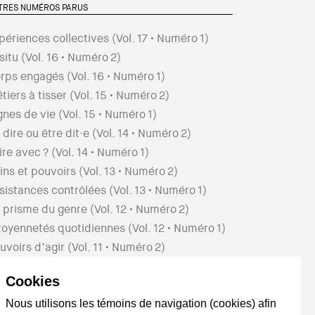
TRES NUMÉROS PARUS
périences collectives
(Vol.
17
• Numéro
1
)
 situ
(Vol.
16
• Numéro
2
)
rps engagés
(Vol.
16
• Numéro
1
)
tiers à tisser
(Vol.
15
• Numéro
2
)
gnes de vie
(Vol.
15
• Numéro
1
)
 dire ou être dit·e
(Vol.
14
• Numéro
2
)
ire avec ?
(Vol.
14
• Numéro
1
)
ins et pouvoirs
(Vol.
13
• Numéro
2
)
sistances contrôlées
(Vol.
13
• Numéro
1
)
 prisme du genre
(Vol.
12
• Numéro
2
)
toyennetés quotidiennes
(Vol.
12
• Numéro
1
)
uvoirs d’agir
(Vol.
11
• Numéro
2
)
paces pour être
(Vol.
11
• Numéro
1
)
Cookies
rtes de sortie
(Vol.
10
• Numéro
2
)
éativité citoyenne
(Vol.
10
• Numéro
1
)
Nous utilisons les témoins de navigation (cookies) afin