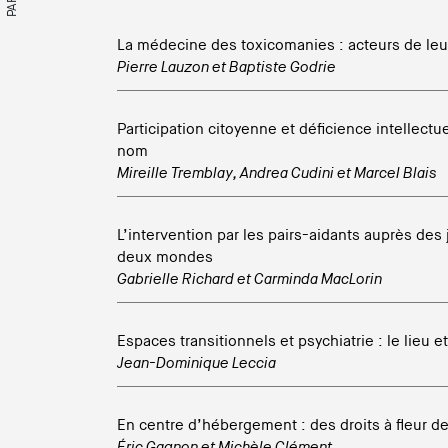
La médecine des toxicomanies : acteurs de le
Pierre Lauzon
et
Baptiste Godrie
Participation citoyenne et déficience intellectue
nom
Mireille Tremblay
,
Andrea Cudini
et
Marcel Blais
L’intervention par les pairs-aidants auprès des 
deux mondes
Gabrielle Richard
et
Carminda MacLorin
Espaces transitionnels et psychiatrie : le lieu et
Jean-Dominique Leccia
En centre d’hébergement : des droits à fleur d
Éric Gagnon
et
Michèle Clément