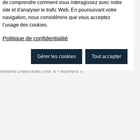
de comprendre comment vous interagissez avec notre
État social à la dérive
(Vol.
9
• Numéro
2
)
site et d'analyser le trafic Web. En poursuivant votre
rcours imposés, territoires d’entraide
(Vol.
9
navigation, nous considérons que vous acceptez
Numéro
1
)
l’usage des cookies.
ir les (in)égalités
(Vol.
8
• Numéro
2
)
 qui se fait ailleurs
(Vol.
8
• Numéro
1
)
Politique de confidentialité
roles citoyennes
(Vol.
7
• Numéro
2
)
rtir du cadre
(Vol.
7
• Numéro
1
)
Gérer les cookies
Tout accepter
tervenir à la source
(Vol.
6
• Numéro
2
)
llisions créatrices
(Vol.
6
• Numéro
1
)
rcher à côté
(Vol.
5
• Numéro
3
)
ux qu’on n’entend pas
(Vol.
5
• Numéro
2
)
tonomie et accompagnement – Histoires de
unes
(Vol.
5
• Numéro
1
)
ptures sociales et accès aux droits
(Vol.
4
•
uméro
3
)
ux de miroirs
(Vol.
4
• Numéro
2
)
roles et pouvoir
(Vol.
4
• Numéro
1
)