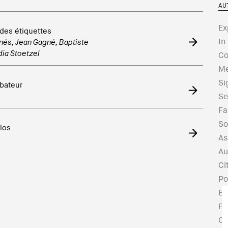
AU
Ex
 des étiquettes
In
nés
,
Jean Gagné
,
Baptiste
ia Stoetzel
Co
Mé
Si
ubateur
Se
Fa
So
los
As
Au
Ci
Po
Es
Po
Cr