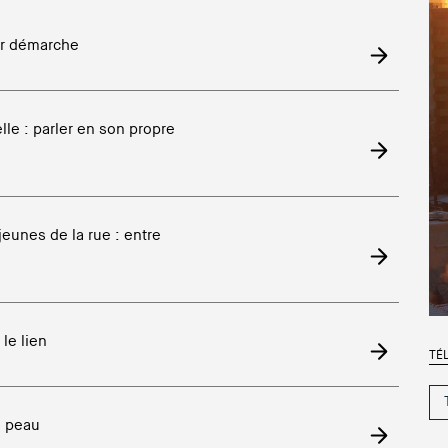
ur démarche
lle : parler en son propre
jeunes de la rue : entre
 le lien
TÉ
e peau