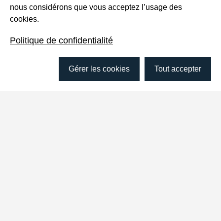
nous considérons que vous acceptez l’usage des
cookies.
Champs de recherche
Politique de confidentialité
Gérer les cookies
Tout accepter
Territoires et
Itinérance
systèmes alimentaires