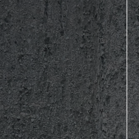
Nouvel outil réflexif à
l’intention des
professionnel·les:
Mieux soutenir les
personnes en arrêt
de travail pour un