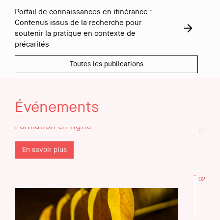
Formation « Traumas complexes et
Portail de connaissances en itinérance :
populations vulnérabilisées:
Contenus issus de la recherche pour
redéfinir nos pratiques
soutenir la pratique en contexte de
d’accompagnement » – le 23
précarités
septembre et 30 septembre 2026
Formation en ligne
Toutes les publications
En savoir plus
Événements
01
02
7 octobre 2026
à 8:30
Formation « Traumas complexes et
populations vulnérabilisées:
redéfinir nos pratiques