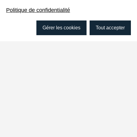
Politique de confidentialité
Gérer les cookies
Tout accepter
Contactez-nous
Pour toute question, n’hésitez pas à
nous écrire et nous vous reviendrons
dans les plus brefs délais!