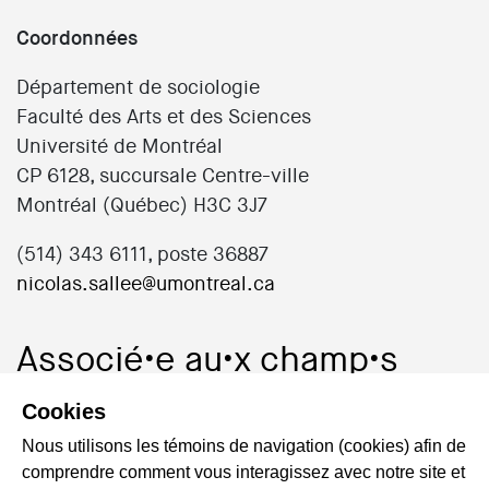
Coordonnées
Département de sociologie
Faculté des Arts et des Sciences
Université de Montréal
CP 6128, succursale Centre-ville
Montréal (Québec) H3C 3J7
(514) 343 6111, poste 36887
nicolas.sallee@umontreal.ca
Associé•e au•x champ•s
Cookies
Capacités, normes sociales et interventions
Nous utilisons les témoins de navigation (cookies) afin de
Droit(s) et justice
comprendre comment vous interagissez avec notre site et