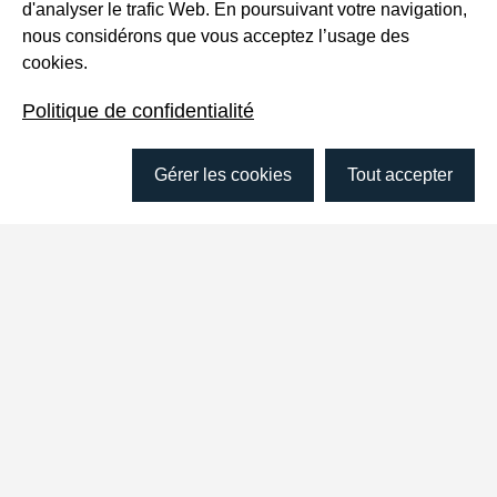
d'analyser le trafic Web. En poursuivant votre navigation,
nous considérons que vous acceptez l’usage des
Intérêts de recherche
cookies.
Politique de confidentialité
Savoirs et normativités, déviance et contrôle
social, droit et justice, jeunesse, sexualités,
Gérer les cookies
Tout accepter
troubles mentaux
Principaux projets
"Mauvais genre". Les réactions
sociales à la non-conformité de genre
durant l'enfance et l'adolescence
(France / Québec)