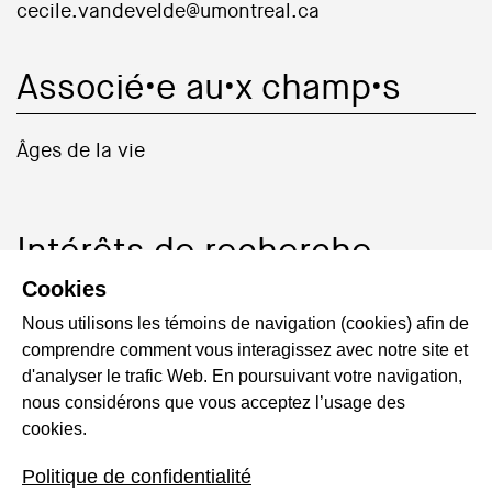
cecile.vandevelde@umontreal.ca
Associé•e au•x champ•s
Âges de la vie
Intérêts de recherche
Cookies
Inégalités sociales, parcours de vie, épreuves,
Nous utilisons les témoins de navigation (cookies) afin de
émotions, colère, solitude, comparaison
comprendre comment vous interagissez avec notre site et
internationale, jeunes adultes, générations.
d'analyser le trafic Web. En poursuivant votre navigation,
nous considérons que vous acceptez l’usage des
cookies.
Principaux projets
Politique de confidentialité