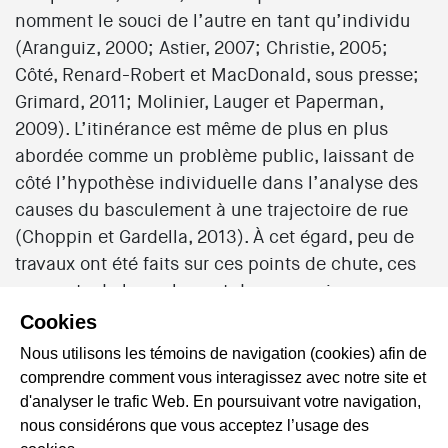
nomment le souci de l’autre en tant qu’individu
(Aranguiz, 2000; Astier, 2007; Christie, 2005;
Côté, Renard-Robert et MacDonald, sous presse;
Grimard, 2011; Molinier, Lauger et Paperman,
2009). L’itinérance est même de plus en plus
abordée comme un problème public, laissant de
côté l’hypothèse individuelle dans l’analyse des
causes du basculement à une trajectoire de rue
(Choppin et Gardella, 2013). À cet égard, peu de
travaux ont été faits sur ces points de chute, ces
moments de basculement dans une vie en
situation d’itinérance.
Cookies
Nous utilisons les témoins de navigation (cookies) afin de
L’objectif de ce colloque était de mieux
comprendre comment vous interagissez avec notre site et
comprendre le passage à la rue et de lancer une
d'analyser le trafic Web. En poursuivant votre navigation,
« grande conversation », aussi bien par des
nous considérons que vous acceptez l’usage des
étudiant.e.s, chercheur.e.s, intervenant.e.s