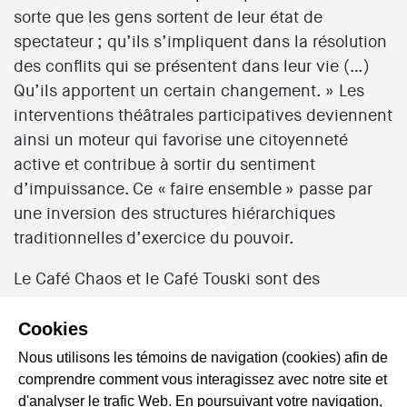
sorte que les gens sortent de leur état de
spectateur ; qu’ils s’impliquent dans la résolution
des conflits qui se présentent dans leur vie (…)
Qu’ils apportent un certain changement. » Les
interventions théâtrales participatives deviennent
ainsi un moteur qui favorise une citoyenneté
active et contribue à sortir du sentiment
d’impuissance. Ce « faire ensemble » passe par
une inversion des structures hiérarchiques
traditionnelles d’exercice du pouvoir.
Le Café Chaos et le Café Touski sont des
coopératives de travail. Le premier a ouvert ses
portes en 1995 dans le but d’offrir une salle de
Cookies
spectacle accessible pour la relève musicale. Plus
Nous utilisons les témoins de navigation (cookies) afin de
récemment, en 2001, l’ouverture du Café Touski
comprendre comment vous interagissez avec notre site et
par trois mères monoparentales a permis d’offrir
d'analyser le trafic Web. En poursuivant votre navigation,