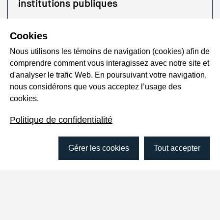
institutions publiques
Cookies
Accroître la présence d’aliments
Nous utilisons les témoins de navigation (cookies) afin de
locaux dans les institutions publiques
comprendre comment vous interagissez avec notre site et
et privées de la MRC d’Arthabaska
d'analyser le trafic Web. En poursuivant votre navigation,
nous considérons que vous acceptez l’usage des
cookies.
Les habitudes alimentaires au cœur de
Politique de confidentialité
la réussite scolaire et éducative
Gérer les cookies
Tout accepter
Sélection de publications et
productions