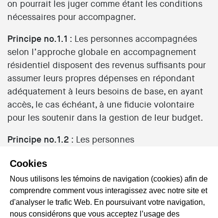
on pourrait les juger comme étant les conditions
nécessaires pour accompagner.
Principe no.1.1
: Les personnes accompagnées
selon l’approche globale en accompagnement
résidentiel disposent des revenus suffisants pour
assumer leurs propres dépenses en répondant
adéquatement à leurs besoins de base, en ayant
accès, le cas échéant, à une fiducie volontaire
pour les soutenir dans la gestion de leur budget.
Principe no.1.2
: Les personnes
accompagnatrices disposent des conditions de
Cookies
travail, des ressources, de la formation et des
soutiens nécessaires pour réaliser l’approche
Nous utilisons les témoins de navigation (cookies) afin de
comprendre comment vous interagissez avec notre site et
globale en accompagnement résidentiel,
d'analyser le trafic Web. En poursuivant votre navigation,
notamment dans un contexte organisationnel
nous considérons que vous acceptez l’usage des