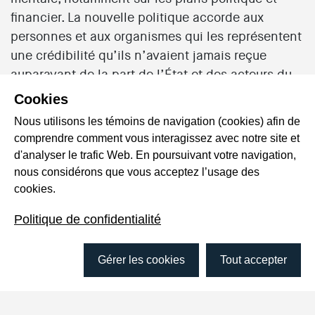
financier. La nouvelle politique accorde aux
personnes et aux organismes qui les représentent
une crédibilité qu’ils n’avaient jamais reçue
auparavant de la part de l’État et des acteurs du
Ministère de la santé et des services sociaux
Cookies
(MSSS). Le MSSS exige la création de groupes de
Nous utilisons les témoins de navigation (cookies) afin de
défense de droits dans chacune des régions du
comprendre comment vous interagissez avec notre site et
Québec, qui se voient octroyer un financement à
d'analyser le trafic Web. En poursuivant votre navigation,
cette fin. C’est dans ce contexte qu’Action-
nous considérons que vous acceptez l’usage des
autonomie est fondé par une majorité d’anciens
cookies.
membres d’Auto-psy Montréal. En devenant
Politique de confidentialité
Action-autonomie, le collectif est chargé de
représenter toutes les personnes de l’île de
Gérer les cookies
Tout accepter
Montréal. Le nouveau collectif s’inscrit en
continuité avec les anciens mandats d’Auto-psy
et se donne alors trois missions, soit l’aide et la