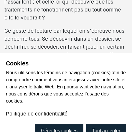
l’assaillent ; et celle-ci qui découvre que les
traitements ne fonctionnent pas du tout comme
elle le voudrait ?
Ce geste de lecture par lequel on s’éprouve nous
concerne tous. Se découvrir dans un dossier, se
déchiffrer, se décoder, en faisant jouer un certain
rapport aux institutions, n’est-ce pas une affaire
de pouvoir ? Un pouvoir sur nous ? Tel est
Cookies
l’objectif de ce documentaire : décoller les mots
Nous utilisons les témoins de navigation (cookies) afin de
comme on décolle du papier peint ; réussir à
comprendre comment vous interagissez avec notre site et
amorcer un virage biographique qui se défait des
d'analyser le trafic Web. En poursuivant votre navigation,
mots des autres.
nous considérons que vous acceptez l’usage des
cookies.
Ce film d’une durée de 22 minutes est le fruit
Politique de confidentialité
d’une idée originale de Jean-François Laé et de
Robert Bastien pour « faire entendre autrement »
une prise de parole que l’on entend rarement.
Gérer les cookies
Tout accepter