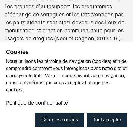
Les groupes d’autosupport, les programmes
d’échange de seringues et les interventions par
les pairs aidants sont ainsi devenus des lieux de
mobilisation et d’action communautaire pour les
usagers de drogues (Noël et Gagnon, 2013 : 16).
L’implication sociale de ces personnes agirait
Cookies
donc comme solution de remplacement à la
Nous utilisons les témoins de navigation (cookies) afin de
consommation et contribuerait « à transformer
comprendre comment vous interagissez avec notre site et
leur statut, leur rôle social et à améliorer, de ce
d'analyser le trafic Web. En poursuivant votre navigation,
fait, leurs conditions de vie et leurs rapports avec
nous considérons que vous acceptez l’usage des
leur milieu » (Bellot et Rivard, 2013 : 339).
cookies.
Politique de confidentialité
Barrières
Gérer les cookies
Tout accepter
L’analyse des écrits portant sur diverses
expériences de participation chez les populations