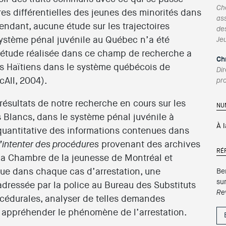
Ch
ires différentielles des jeunes des minorités dans
ass
endant, aucune étude sur les trajectoires
de
 système pénal juvénile au Québec n’a été
Jeu
e étude réalisée dans ce champ de recherche a
Ch
nes Haïtiens dans le système québécois de
Di
cAll, 2004).
pro
 résultats de notre recherche en cours sur les
NU
s Blancs, dans le système pénal juvénile à
À 
 quantitative des informations contenues dans
provenant des archives
intenter des procédures
RÉ
 la Chambre de la jeunesse de Montréal et
ue dans chaque cas d’arrestation, une
Be
su
adressée par la police au Bureau des Substituts
Re
océdurales, analyser de telles demandes
 appréhender le phénomène de l’arrestation.