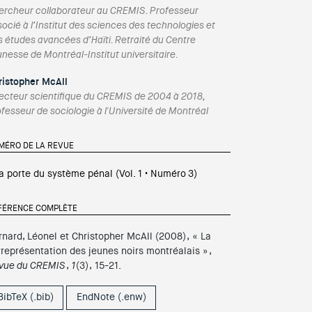
ercheur collaborateur au CREMIS. Professeur
ocié à l’Institut des sciences des technologies et
s études avancées d’Haïti. Retraité du Centre
nesse de Montréal-Institut universitaire.
ristopher McAll
recteur scientifique du CREMIS de 2004 à 2018,
fesseur de sociologie à l'Université de Montréal
MÉRO DE LA REVUE
la porte du système pénal
(Vol.
1
• Numéro
3
)
FÉRENCE COMPLÈTE
rnard, Léonel
et Christopher McAll
(
2008
)
,
«
La
rreprésentation des jeunes noirs montréalais
»
,
vue du CREMIS
,
1
(
3
)
,
15-21
.
BibTeX (.bib)
EndNote (.enw)