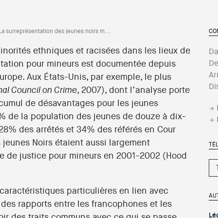
La surreprésentation des jeunes noirs m...
CO
norités ethniques et racisées dans les lieux de
Da
ptation pour mineurs est documentée depuis
De
Ar
rope. Aux États-Unis, par exemple, le plus
Di
, 2007), dont l’analyse porte
nal Council on Crime
n cumul de désavantages pour les jeunes
6% de la population des jeunes de douze à dix-
 28% des arrêtés et 34% des référés en Cour
es jeunes Noirs étaient aussi largement
TÉ
me de justice pour mineurs en 2001-2002 (Hood
aractéristiques particulières en lien avec
AU
n des rapports entre les francophones et les
Lé
ir des traits communs avec ce qui se passe