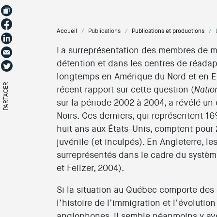
Accueil
Publications
Publications et productions
La surreprésentation des membres de mi
détention et dans les centres de réada
longtemps en Amérique du Nord et en Eu
PARTAGER
récent rapport sur cette question (
Natio
sur la période 2002 à 2004, a révélé u
Noirs. Ces derniers, qui représentent 1
huit ans aux États-Unis, comptent pour
juvénile (et inculpés). En Angleterre, l
surreprésentés dans le cadre du systè
et Feilzer, 2004).
Si la situation au Québec comporte des c
l’histoire de l’immigration et l’évolutio
anglophones, il semble néanmoins y avo