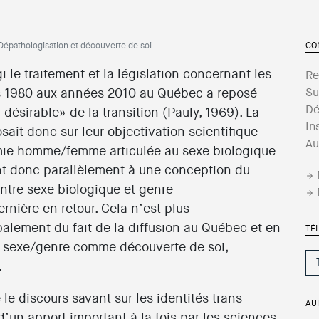
Dépathologisation et découverte de soi...
CO
i le traitement et la législation concernant les
Re
s 1980 aux années 2010 au Québec a reposé
Su
Dé
désirable» de la transition (Pauly, 1969). La
In
ait donc sur leur objectivation scientifique
Au
mie homme/femme articulée au sexe biologique
ent donc parallèlement à une conception du
entre sexe biologique et genre
rnière en retour. Cela n’est plus
palement du fait de la diffusion au Québec et en
TÉ
 sexe/genre comme découverte de soi,
.
le discours savant sur les identités trans
AU
d’un apport important à la fois par les sciences