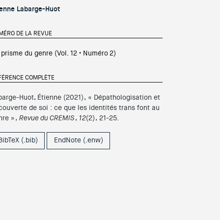
ienne Labarge-Huot
MÉRO DE LA REVUE
 prisme du genre
(Vol.
12
• Numéro
2
)
FÉRENCE COMPLÈTE
barge-Huot, Étienne
(
2021
)
,
«
Dépathologisation et
couverte de soi : ce que les identités trans font au
nre
»
,
Revue du CREMIS
,
12
(
2
)
,
21-25
.
BibTeX (.bib)
EndNote (.enw)