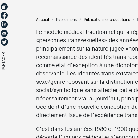
Accueil
Publications
Publications et productions
Le modèle médical traditionnel qui a rég
«personnes transsexuelles» des année
principalement sur la nature jugée «non 
PARTAGER
reconnaissance des identités trans repos
comme état d’exception à une dichoto
observable. Les identités trans existai
sexe/genre reposant sur la distinction 
social/symbolique sans affecter cette de
nécessairement vrai aujourd’hui, princi
Occident d’une nouvelle conception du
directement issue de l’expérience trans
C’est dans les années 1980 et 1990 que 
déborde l’univers médical et s’enrichit 