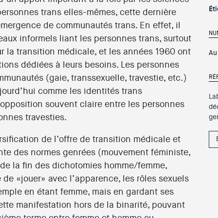
Ét
personnes trans elles-mêmes, cette dernière
émergence de communautés trans. En effet, il
NU
aux informels liant les personnes trans, surtout
sur la transition médicale, et les années 1960 ont
Au
ions dédiées à leurs besoins. Les personnes
mmunautés (gaie, transsexuelle, travestie, etc.)
RÉ
ujourd’hui comme les identités trans
La
opposition souvent claire entre les personnes
dé
onnes travesties.
ge
ification de l’offre de transition médicale et
ante des normes genrées (mouvement féministe,
t de la fin des dichotomies homme/femme,
le de «jouer» avec l’apparence, les rôles sexuels
exemple en étant femme, mais en gardant ses
tte manifestation hors de la binarité, pouvant