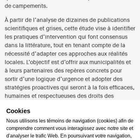
de campements.
À partir de l’analyse de dizaines de publications
scientifiques et grises, cette étude vise à identifier
les pratiques d’intervention qui font consensus
dans la littérature, tout en tenant compte de la
nécessité d’adapter ces approches aux réalités
locales. L’objectif est d’offrir aux municipalités et
à leurs partenaires des repères concrets pour
sortir d’une logique d’urgence et adopter des
stratégies proactives qui seront à la fois efficaces,
humaines et respectueuses des droits des
personnes qui vivent en campements. Plus
Cookies
largement, cette étude vise à identifier les moyens
de limiter les effets délétères du contexte social
Nous utilisons les témoins de navigation (cookies) afin de
comprendre comment vous interagissez avec notre site et
et politique sur les populations en situation
d'analyser le trafic Web. En poursuivant votre navigation,
d’itinérance.