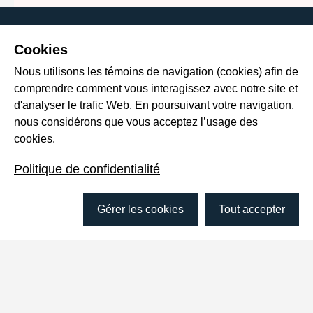
Cookies
Nous utilisons les témoins de navigation (cookies) afin de
comprendre comment vous interagissez avec notre site et
d'analyser le trafic Web. En poursuivant votre navigation,
nous considérons que vous acceptez l’usage des
cookies.
Sur le vif #16 - Passer de la survie à la vie :
16
l’urgence de mettre en place un filet social
Politique de confidentialité
avec Virginie Larivière
14 septembre 2020
Gérer les cookies
Tout accepter
00:00
/
12:12