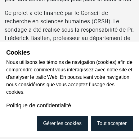
Ce projet a été financé par le Conseil de
recherche en sciences humaines (CRSH). Le
sondage a été réalisé sous la responsabilité de Pr.
Frédérick Bastien, professeur au département de
sciences politiques de l’Université de Montréal.
Cookies
Présenté par
Nous utilisons les témoins de navigation (cookies) afin de
comprendre comment vous interagissez avec notre site et
Normand Landry
d'analyser le trafic Web. En poursuivant votre navigation,
nous considérons que vous acceptez l’usage des
Professeur titulaire à l’Université TÉLUQ et
cookies.
titulaire de la Chaire de recherche du Canada en
éducation aux médias et droits humains
Politique de confidentialité
COORDONNÉES DE L'ÉVÉNEMENT
Gérer les cookies
Tout accepter
4 février 2026
•
12:00 à 13:30